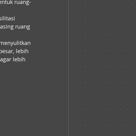
entuk ruang-
litasi 
asing ruang 
 menyulitkan 
esar, lebih 
agar lebih 