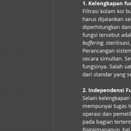
1. Kelengkapan fu
Filtrasi kolam koi 
harus dijalankan se
diperhitungkan dan
fungsi tersebut adala
buffering
, sterilisasi,
Perancangan sistem
secara simultan. Se
fungsinya. Salah satu
dari standar yang s
2. Independensi F
Selain kelengkapan 
mempunyai tugas te
operasi dan pemeli
pada bagian terten
Bagaimanapun, hal 