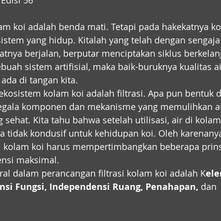
Edisi 56
am koi adalah benda mati. Tetapi pada hakekatnya ko
istem yang hidup. Kitalah yang telah dengan sengaj
nya berjalan, berputar menciptakan siklus berkelanj
buah sistem artifisial, maka baik-buruknya kualitas a
ada di tangan kita.
ekosistem kolam koi adalah filtrasi. Apa pun bentuk 
k segala komponen dan mekanisme yang memulihkan ai
sehat. Kita tahu bahwa setelah utilisasi, air di kolam
a tidak kondusif untuk kehidupan koi. Oleh karenanya
si kolam koi harus mempertimbangkan beberapa prins
iensi maksimal.
tral dalam perancangan filtrasi kolam koi adalah K
ele
nsi Fungsi, Independensi Ruang, Penahapan,
 dan 