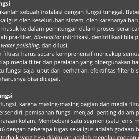
ngsi
bukanlah sebuah instalasi dengan fungsi tunggal. Bebe
kaligus oleh keseluruhan sistem, oleh karenanya haru
 masuk ke dalam perhitungan dalam proses perancan
h pra-filter, 
bio-reactor
 (nitrifikasi, denitrifikasi bila p
 
water polishing
, dan dilusi.
 filtrasi harus secara komprehensif mencakup semua
tiap media filter dan peralatan yang dipergunakan har
 fungsi saja luput dari perhatian, efektifitas filter bi
eharusnya bisa dicapai.
ungsi
fungsi, karena masing-masing bagian dan media filtr
rsendiri, pemisahan fungsi menjadi penting dalam p
haraan kolam. Membebani satu segmen (satu jenis me
tu) dengan beberapa tugas sekaligus adalah godaan b
terbaik yang bisa dilakukan adalah menolak godaan 