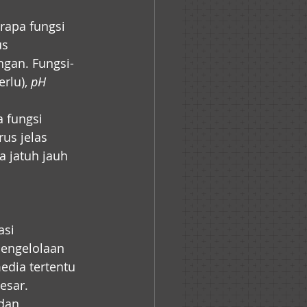
rapa fungsi 
s 
gan. Fungsi-
erlu), 
pH 
 fungsi 
us jelas 
sa jatuh jauh 
asi 
engelolaan 
dia tertentu 
esar. 
dan 