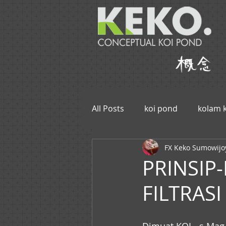
All Posts
koi pond
kolam k
FX Keko Sumowijo
PRINSIP
FILTRAS