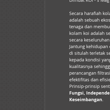
Dimuat KOI - s Mag 
Secara harafiah kol
adalah sebuah ekos
tenaga dan membuat
kolam koi adalah se
secara keseluruhan 
Jantung kehidupan 
di situlah terleta
kepada kondisi yang 
kualitasnya sehingg
perancangan filtra
efektifitas dan efis
Prinsip-prinsip sen
Fungsi, Independe
Keseimbangan
.