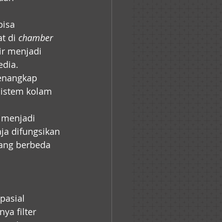
bisa 
t di 
chamber 
ir menjadi 
dia. 
enangkap 
sistem kolam 
k menjadi 
aja difungsikan 
yang berbeda 
pasial 
ya filter 